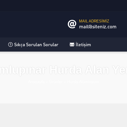
MAIL ADRESİMİZ
mail@siteniz.com
Sıkça Sorulan Sorular
İletişim
mlupınar Hurda Alan Yer
Anasayfa
»
Ürünler
»
Hurda Alüminyum