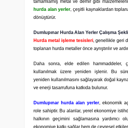
tamamlamış metal ve demir gibi malzemelerin to
hurda alan yerler
, çeşitli kaynaklardan topla
dönüştürür.
Dumlupınar Hurda Alan Yerler Çalışma Şekl
Hurda metal işleme tesisleri
, genellikle geri
toplanan hurda metaller önce ayrıştırılır ve ar
Daha sonra, elde edilen hammaddeler, çeş
kullanılmak üzere yeniden işlenir. Bu sü
yeniden kullanılmasını sağlayarak doğal kayn
ve enerji tasarrufuna katkıda bulunur.
Dumlupınar hurda alan yerler
, ekonomik aç
role sahiptir. Bu alanlar, yerel ekonomiye isti
halkının geçimini sağlamasına yardımcı o
ekonomiye katkı sağlar hem de çevresel etkileri 