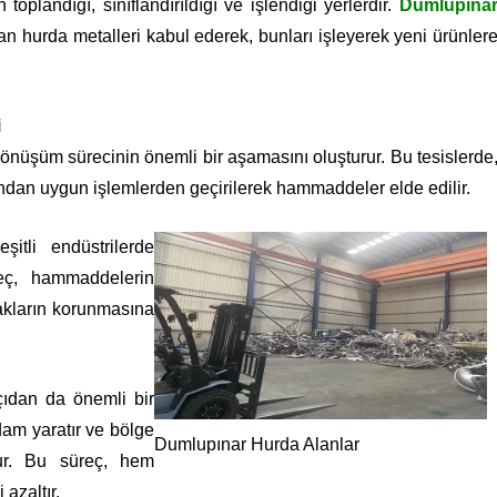
plandığı, sınıflandırıldığı ve işlendiği yerlerdir.
Dumlupına
nan hurda metalleri kabul ederek, bunları işleyerek yeni ürünler
i
 dönüşüm sürecinin önemli bir aşamasını oluşturur. Bu tesislerde
dından uygun işlemlerden geçirilerek hammaddeler elde edilir.
itli endüstrilerde
reç, hammaddelerin
akların korunmasına
ıdan da önemli bir
hdam yaratır ve bölge
Dumlupınar Hurda Alanlar
lur. Bu süreç, hem
azaltır.