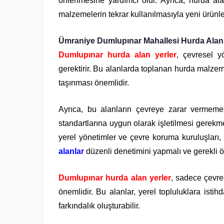
önlenmesine yardımcı olur. Ayrıca, hurda al
malzemelerin tekrar kullanılmasıyla yeni ürünle
Ümraniye Dumlupınar Mahallesi Hurda Alan 
Dumlupınar hurda alan yerler
, çevresel yö
gerektirir. Bu alanlarda toplanan hurda malzem
taşınması önemlidir.
Ayrıca, bu alanların çevreye zarar vermeme
standartlarına uygun olarak işletilmesi gerekm
yerel yönetimler ve çevre koruma kuruluşları,
alanlar
düzenli denetimini yapmalı ve gerekli ön
Dumlupınar hurda alan yerler
, sadece çevr
önemlidir. Bu alanlar, yerel topluluklara istih
farkındalık oluşturabilir.