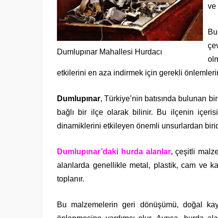
ve 
Bu
çe
Dumlupınar Mahallesi Hurdacı
ol
etkilerini en aza indirmek için gerekli önlemler
Dumlupınar
, Türkiye’nin batısında bulunan bi
bağlı bir ilçe olarak bilinir. Bu ilçenin iç
dinamiklerini etkileyen önemli unsurlardan birid
Dumlupınar’daki hurda alanlar
, çeşitli mal
alanlarda genellikle metal, plastik, cam ve 
toplanır.
Bu malzemelerin geri dönüşümü, doğal kayn