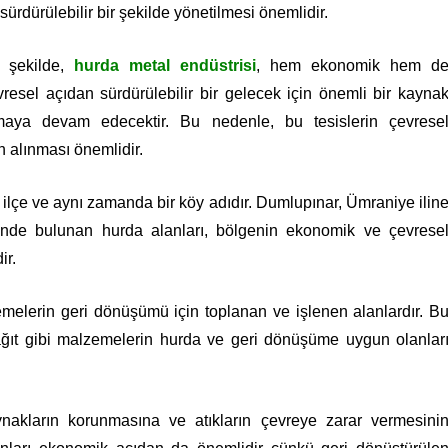
sürdürülebilir bir şekilde yönetilmesi önemlidir.
 şekilde,
hurda metal endüstrisi
, hem ekonomik hem d
vresel açıdan sürdürülebilir bir gelecek için önemli bir kayna
maya devam edecektir. Bu nedenle, bu tesislerin çevrese
in alınması önemlidir.
r ilçe ve aynı zamanda bir köy adıdır. Dumlupınar, Ümraniye ilin
erisinde bulunan hurda alanları, bölgenin ekonomik ve çevrese
ir.
zemelerin geri dönüşümü için toplanan ve işlenen alanlardır. B
kağıt gibi malzemelerin hurda ve geri dönüşüme uygun olanlar
akların korunmasına ve atıkların çevreye zarar vermesini