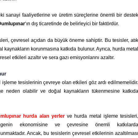
ki sanayi faaliyetlerine ve üretim süreçlerine önemli bir deste
Dumlupınar
‘ın dış ticaretinde de belirleyici bir faktördür.
leri, çevresel açıdan da büyük öneme sahiptir. Bu tesisler, atı
doğal kaynakların korunmasına katkıda bulunur. Ayrıca, hurda meta
sel etkileri azaltır ve sera gazı emisyonlarını azaltır.
nur
işleme tesislerinin çevreye olan etkileri göz ardı edilmemelidir
liğe neden olabilir ve doğal kaynakların tükenmesine katkıd
mlupınar hurda alan yerler
ve hurda metal işleme tesisleri
lgenin ekonomisine ve çevresine önemli katkılard
unmaktadır. Ancak, bu tesislerin çevresel etkilerinin azaltılmas