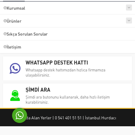
Kurumsal
Ürünler
Sıkça Sorulan Sorular
İletişim
Ayşe Yılmaz
WHATSAPP DESTEK HATTI
Whatsapp destek hattımızdan hızlıca firmamıza
ulaşabilirsiniz.
ŞİMDİ ARA
Cevap Yaz
Şimdi ara butonunu kullanarak, daha hızlı iletişim
kurabilirsiniz.
Hurda Alan Yerler | 0 541 401 51 51 | İstanbul Hurdacı