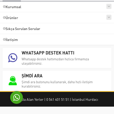
Kurumsal
Ürünler
Sıkça Sorulan Sorular
İletişim
Ayşe Yılmaz
WHATSAPP DESTEK HATTI
Whatsapp destek hattımızdan hızlıca firmamıza
ulaşabilirsiniz.
ŞİMDİ ARA
Cevap Yaz
Şimdi ara butonunu kullanarak, daha hızlı iletişim
kurabilirsiniz.
Hurda Alan Yerler | 0 541 401 51 51 | İstanbul Hurdacı