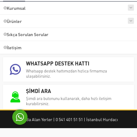
Kurumsal
Ürünler
Sıkça Sorulan Sorular
İletişim
Ayşe Yılmaz
WHATSAPP DESTEK HATTI
Whatsapp destek hattımızdan hızlıca firmamıza
ulaşabilirsiniz.
ŞİMDİ ARA
Cevap Yaz
Şimdi ara butonunu kullanarak, daha hızlı iletişim
kurabilirsiniz.
Hurda Alan Yerler | 0 541 401 51 51 | İstanbul Hurdacı