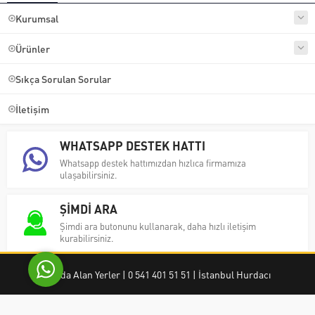
Kurumsal
Ürünler
Sıkça Sorulan Sorular
İletişim
Ayşe Yılmaz
WHATSAPP DESTEK HATTI
Whatsapp destek hattımızdan hızlıca firmamıza
ulaşabilirsiniz.
ŞİMDİ ARA
Cevap Yaz
Şimdi ara butonunu kullanarak, daha hızlı iletişim
kurabilirsiniz.
Hurda Alan Yerler | 0 541 401 51 51 | İstanbul Hurdacı