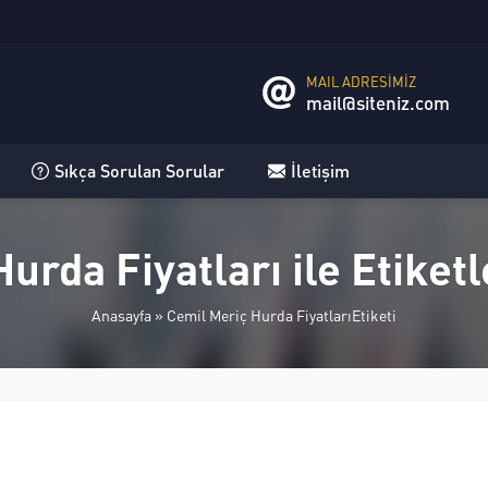
MAIL ADRESİMİZ
mail@siteniz.com
Sıkça Sorulan Sorular
İletişim
urda Fiyatları ile Etike
Anasayfa
»
Cemil Meriç Hurda FiyatlarıEtiketi