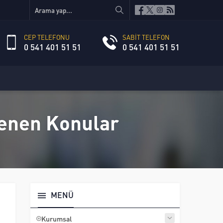
CEP TELEFONU
SABİT TELEFON
0 541 401 51 51
0 541 401 51 51
tlenen Konular
MENÜ
Kurumsal