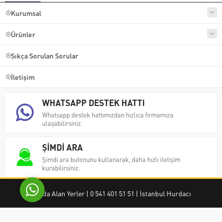
Kurumsal
Ürünler
Sıkça Sorulan Sorular
İletişim
Ayşe Yılmaz
WHATSAPP DESTEK HATTI
Whatsapp destek hattımızdan hızlıca firmamıza
ulaşabilirsiniz.
ŞİMDİ ARA
Cevap Yaz
Şimdi ara butonunu kullanarak, daha hızlı iletişim
kurabilirsiniz.
Hurda Alan Yerler | 0 541 401 51 51 | İstanbul Hurdacı